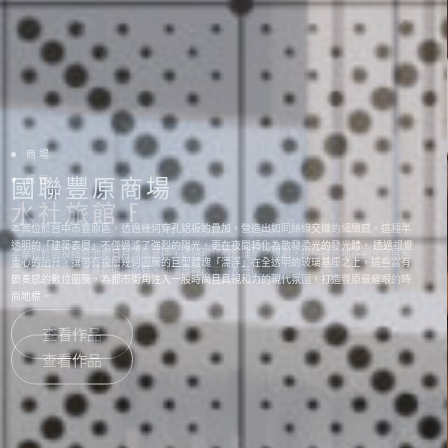
商場
國聯豐原商場
本案位於台中市豐原區，透過幾何穿孔鋁板的疊加，營造出如同絲線交織的細緻感。這種半
透明的「建築表層」不僅過濾了強烈的陽光，更在夜間轉化為散發柔光的發光體， 透過視覺
重心的抬升，讓帶有複層幾何圖騰的巨型體塊「漂浮」在全透明的玻璃基座之上，這些富有
節奏感的數位圖騰，為都市街角注入一股時尚且具親和力的現代氛圍，打造豐原最耀眼的時
尚地標。
查看作品