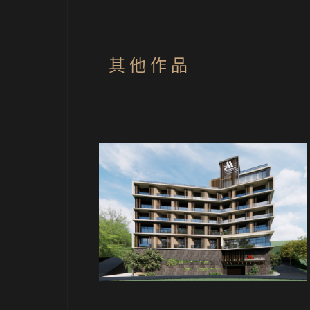
其 他 作 品
旅館
旅館
社旅館 F
水社旅館 