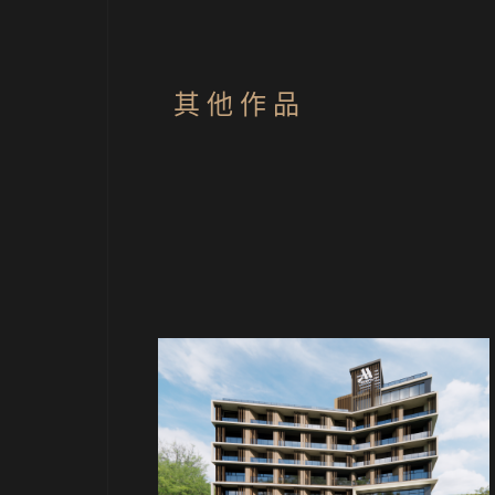
其 他 作 品
旅館
旅館
社旅館 F
水社旅館 