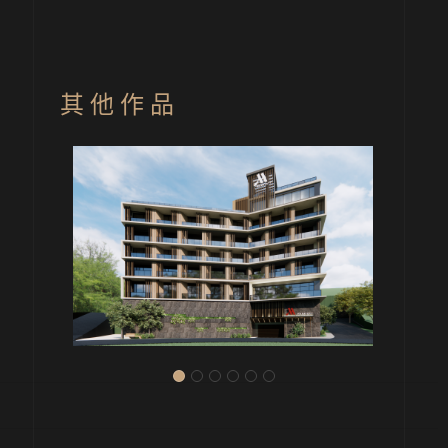
其 他 作 品
旅館
水社旅館 H