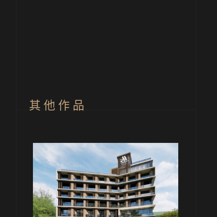
其 他 作 品
旅館
水社旅館 H