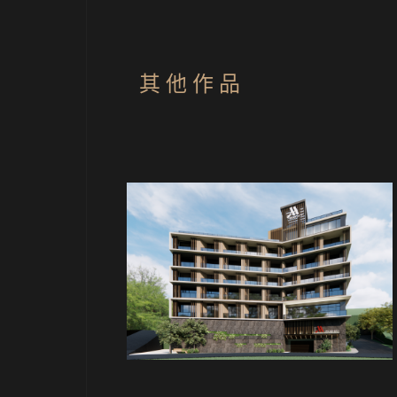
其 他 作 品
旅館
旅館
社旅館 F
水社旅館 