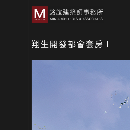
翔生開發都會套房Ⅰ