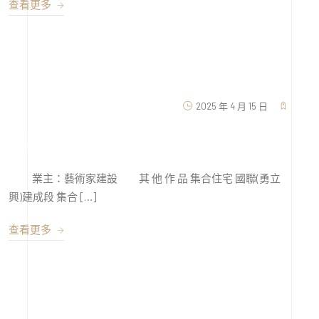
查看更多
2025 年 4 月 15 日
藝術家建設太平區新興段
業主：藝術家建設 其 他 作 品 集合住宅 國聯(勇立
興)建成段 集合 […]
查看更多