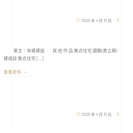
2025 年 4 月 15 日
幸甫哈佛睿璽NO.6
業主：幸甫建設 其 他 作 品 集合住宅 國聯(勇立興)
建成段 集合住宅 […]
查看更多
2025 年 4 月 15 日
鑫萬建建設豐原區成功段