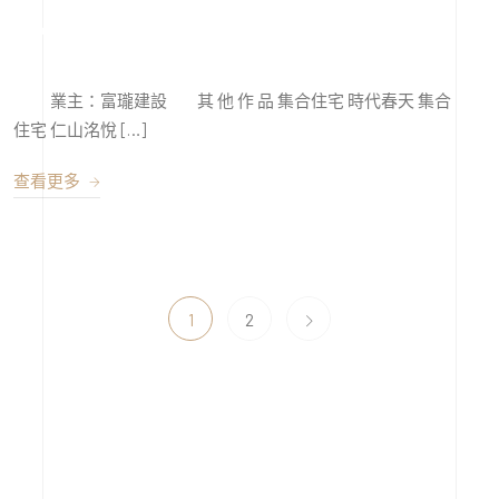
富瓏建設西屯區福安段
業主：富瓏建設 其 他 作 品 集合住宅 時代春天 集合
住宅 仁山洺悅 […]
查看更多
1
2
分類